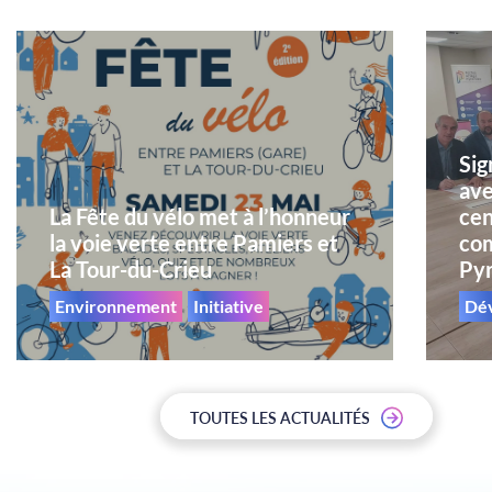
Sig
ave
La Fête du vélo met à l’honneur
cen
la voie verte entre Pamiers et
com
La Tour-du-Crieu
Py
Environnement
Initiative
Dé
TOUTES LES ACTUALITÉS