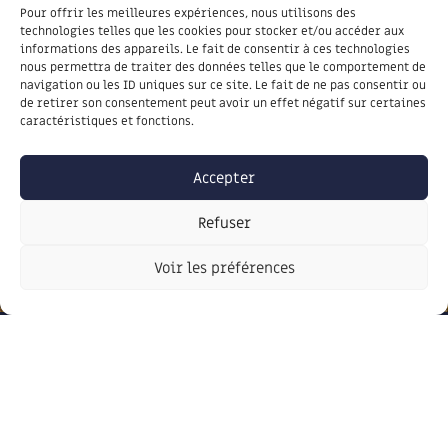
Pour offrir les meilleures expériences, nous utilisons des
technologies telles que les cookies pour stocker et/ou accéder aux
JE M'INSCRIS
informations des appareils. Le fait de consentir à ces technologies
nous permettra de traiter des données telles que le comportement de
navigation ou les ID uniques sur ce site. Le fait de ne pas consentir ou
de retirer son consentement peut avoir un effet négatif sur certaines
caractéristiques et fonctions.
Accepter
Refuser
J'autorise la communauté de communes Portes
Ariège Pyrénées à exploiter les données transmises
Voir les préférences
via ce formulaire pour m'envoyer des newsletters.
Plus d'informations :
mentions légales
.