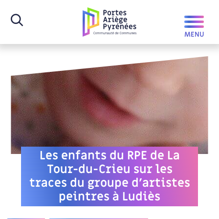
Les enfants du RPE de La
Tour-du-Crieu sur les
traces du groupe d’artistes
peintres à Ludiès