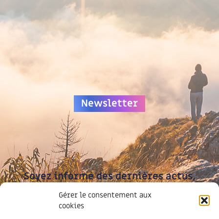
Newsletter
Soyez informé des dernières actus,
inscrivez-vous à notre lettre
Gérer le consentement aux
d’information
cookies