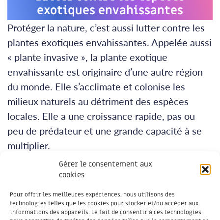
exotiques envahissantes
Protéger la nature, c’est aussi lutter contre les
plantes exotiques envahissantes. Appelée aussi
« plante invasive », la plante exotique
envahissante est originaire d’une autre région
du monde. Elle s’acclimate et colonise les
milieux naturels au détriment des espèces
locales. Elle a une croissance rapide, pas ou
peu de prédateur et une grande capacité à se
multiplier.
Gérer le consentement aux
La méthode la plus efficace pour limiter leur
cookies
expansion est la prévention : il faut protéger les
Pour offrir les meilleures expériences, nous utilisons des
secteurs qui n’ont pas été colonisés.
technologies telles que les cookies pour stocker et/ou accéder aux
informations des appareils. Le fait de consentir à ces technologies
Lorsque la plante est installée, il faut agir en