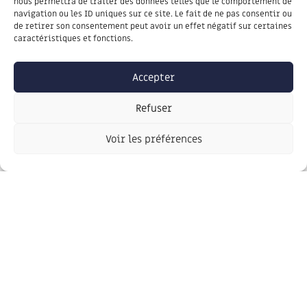
nous permettra de traiter des données telles que le comportement de
navigation ou les ID uniques sur ce site. Le fait de ne pas consentir ou
prenant des précautions pour ne pas la
de retirer son consentement peut avoir un effet négatif sur certaines
disperser. L’utilisation de produits
caractéristiques et fonctions.
phytosanitaires est interdite. Privilégiez le
Accepter
désherbage manuel, mécanique ou thermique.
Refuser
Lutter contres les espèces exotiques envahissantes
Voir les préférences