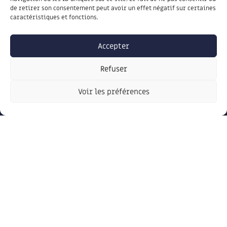
de retirer son consentement peut avoir un effet négatif sur certaines
caractéristiques et fonctions.
J'autorise la communauté de communes Portes
Accepter
Ariège Pyrénées à exploiter les données transmises
via ce formulaire pour m'envoyer des newsletters.
Refuser
Plus d'informations :
mentions légales
.
Voir les préférences