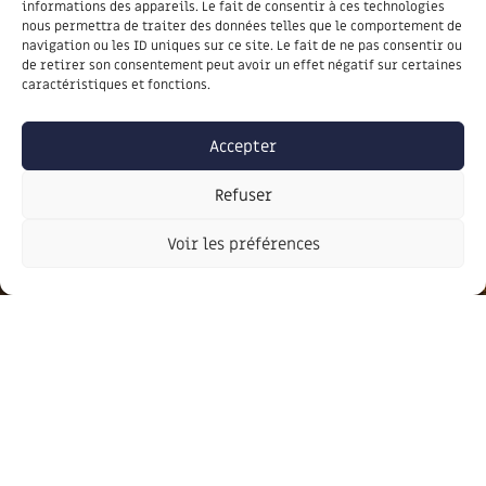
informations des appareils. Le fait de consentir à ces technologies
inscrivez-vous à notre lettre
nous permettra de traiter des données telles que le comportement de
navigation ou les ID uniques sur ce site. Le fait de ne pas consentir ou
d’information
de retirer son consentement peut avoir un effet négatif sur certaines
caractéristiques et fonctions.
JE M'INSCRIS
Accepter
Refuser
Voir les préférences
J'autorise la communauté de communes Portes
Ariège Pyrénées à exploiter les données transmises
via ce formulaire pour m'envoyer des newsletters.
Plus d'informations :
mentions légales
.