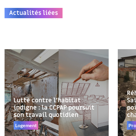
Actualités liées
Réh
Lutte contre l’habitat
Sa
indigne : la CCPAP poursuit
poi
son travail quotidien
ch
Logement
Pro