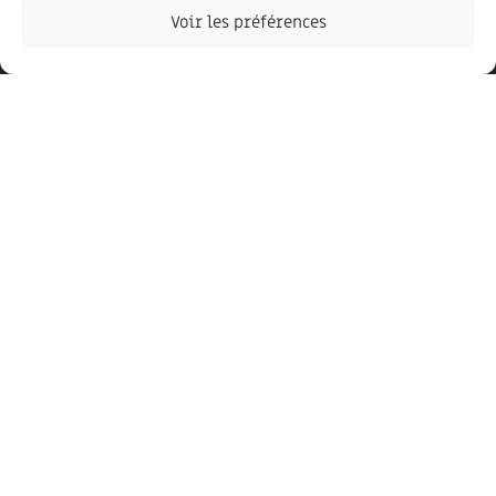
Voir les préférences
JE M'INSCRIS
J'autorise la communauté de communes Portes
Ariège Pyrénées à exploiter les données transmises
via ce formulaire pour m'envoyer des newsletters.
Plus d'informations :
mentions légales
.