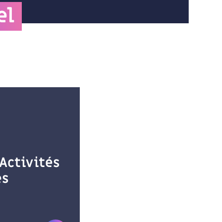
el
’Activités
es