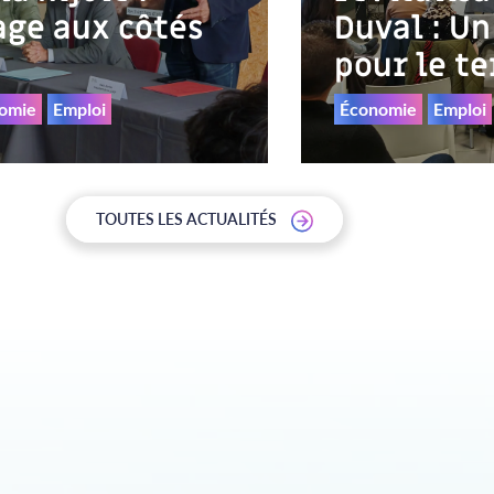
age aux côtés
Duval : Un
pour le te
omie
Emploi
Économie
Emploi
TOUTES LES ACTUALITÉS