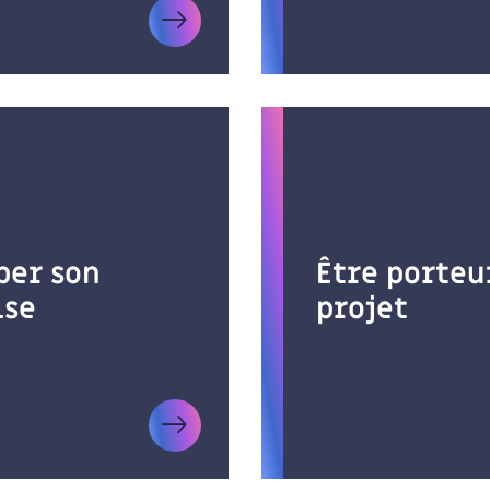
per son
Être porteu
ise
projet