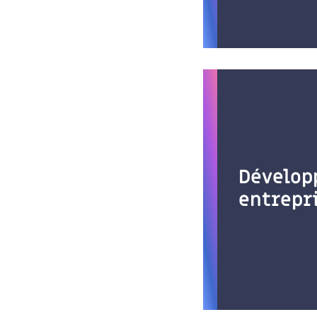
Dévelop
entrepr