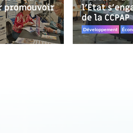
r promouvoir
l’État s’eng
de la CCPAP
Développement
Écon