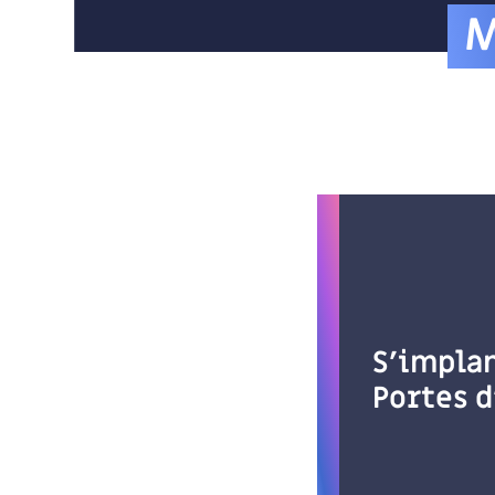
M
S’impla
Portes d