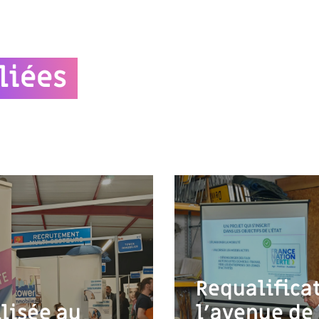
liées
Requalifica
lisée au
l’avenue de 