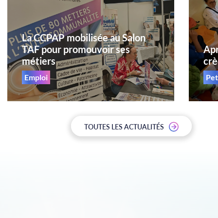
La CCPAP mobilisée au Salon
TAF pour promouvoir ses
Apr
métiers
crè
Emploi
Pet
TOUTES LES ACTUALITÉS