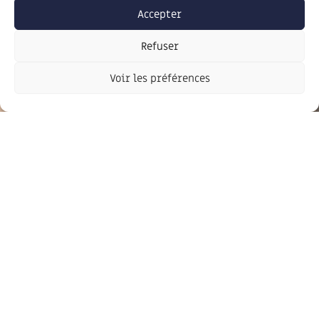
Accepter
Refuser
Voir les préférences
Newsletter
Soyez informé des dernières actus,
inscrivez-vous à notre lettre