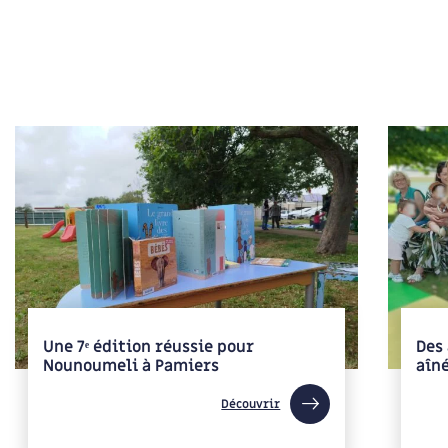
Une 7ᵉ édition réussie pour
Des 
Nounoumeli à Pamiers
aîné
Découvrir