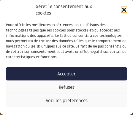
Gérer le consentement aux
cookies
Soyez informé des dernières actus,
Pour offrir les meilleures expériences, nous utilisons des
technologies telles que les cookies pour stocker et/ou accéder aux
inscrivez-vous à notre lettre
informations des appareils. Le fait de consentir à ces technologies
d’information
nous permettra de traiter des données telles que le comportement de
navigation ou les ID uniques sur ce site. Le fait de ne pas consentir ou
de retirer son consentement peut avoir un effet négatif sur certaines
caractéristiques et fonctions.
JE M'INSCRIS
Accepter
Refuser
Voir les préférences
J'autorise la communauté de communes Portes
Ariège Pyrénées à exploiter les données transmises