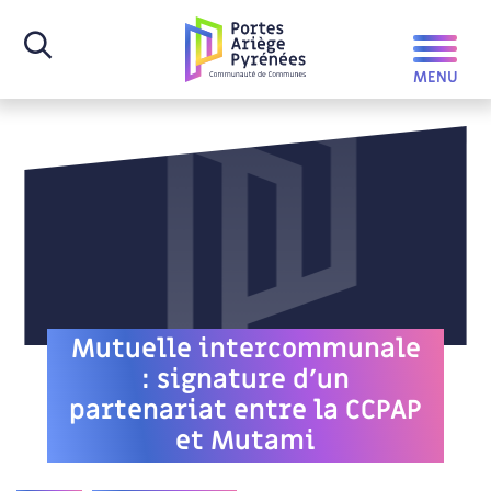
Mutuelle intercommunale
: signature d’un
partenariat entre la CCPAP
et Mutami