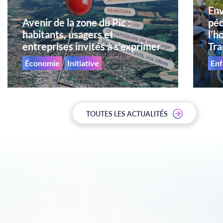
Env
Avenir de la zone du Pic :
péd
habitants, usagers et
l’h
entreprises invités à s’exprimer
Tr
Économie
Initiative
En
TOUTES LES ACTUALITÉS