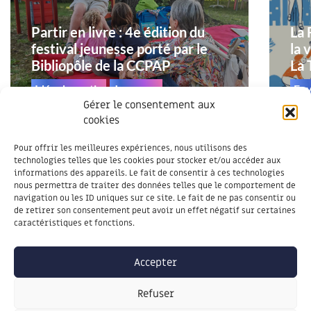
Partir en livre : 4e édition du
La 
festival jeunesse porté par le
la 
Bibliopôle de la CCPAP
La 
Idée de sortie
Jeunesse
En
Gérer le consentement aux
cookies
Pour offrir les meilleures expériences, nous utilisons des
TOUTES LES ACTUALITÉS
technologies telles que les cookies pour stocker et/ou accéder aux
informations des appareils. Le fait de consentir à ces technologies
nous permettra de traiter des données telles que le comportement de
navigation ou les ID uniques sur ce site. Le fait de ne pas consentir ou
de retirer son consentement peut avoir un effet négatif sur certaines
caractéristiques et fonctions.
Accepter
Refuser