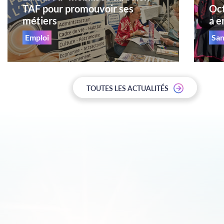
TAF pour promouvoir ses
Oct
métiers
a e
Emploi
San
TOUTES LES ACTUALITÉS